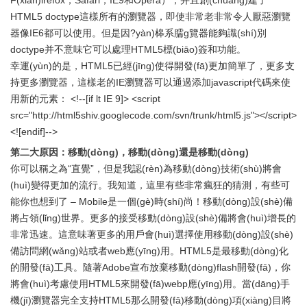
F(xiàn)irefox，Safari，IE9和Opera），并且創(chuàng)建了
HTML5 doctype這樣所有的瀏覽器，即使非常老非常令人厭惡瀏覽
器像IE6都可以使用。但是因?yàn)槔系臑g覽器能夠識(shí)別
doctype并不意味它可以處理HTML5標(biāo)簽和功能。
幸運(yùn)的是，HTML5已經(jīng)使得開發(fā)更加簡單了，更多支
持更多瀏覽器，這樣老的IE瀏覽器可以通過添加javascript代碼來使
用新的元素： <!--[if lt IE 9]> <script
src="http://html5shiv.googlecode.com/svn/trunk/html5.js"></script>
<![endif]-->
第二大原因：移動(dòng)，移動(dòng)還是移動(dòng)
你可以稱之為“直覺”，但是我認(rèn)為移動(dòng)技術(shù)將會
(huì)變得更加的流行。我知道，這里有些非常瘋狂的猜測，有些可
能你也想到了 – Mobile是一個(gè)時(shí)尚！移動(dòng)設(shè)備
將占領(lǐng)世界。更多的接受移動(dòng)設(shè)備將會(huì)增長的
非常迅速。這意味著更多的用戶會(huì)選擇使用移動(dòng)設(shè)
備訪問網(wǎng)站或者web應(yīng)用。HTML5是最移動(dòng)化
的開發(fā)工具。隨著Adobe宣布放棄移動(dòng)flash開發(fā)，你
將會(huì)考慮使用HTML5來開發(fā)webp應(yīng)用。當(dāng)手
機(jī)瀏覽器完全支持HTML5那么開發(fā)移動(dòng)項(xiàng)目將