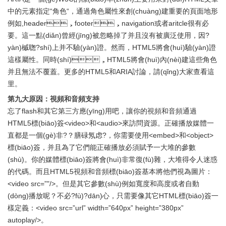
中的元素指定“角色“，通過角色屬性來創(chuàng)建重要的頁面地形
例如,header，footer，navigation或者aritcle很有必
要。這一點(diǎn)曾經(jīng)被忽略掉了并且沒有被廣泛使用，因?
yàn)槭聦?shí)上并不驗(yàn)證。然而，HTML5將會(huì)驗(yàn)證
這樣屬性。同時(shí)，HTML5將會(huì)內(nèi)建這些角色
并且無法不覆蓋。更多的HTML5和ARIA討論，請(qǐng)大家查看這
里。
第九大原因：視頻和音頻支持
忘了flash和其它第三方應(yīng)用吧，讓你的視頻和音頻通過
HTML5標(biāo)簽<video>和<audio>來訪問資源。正確播放媒體一
直都是一個(gè)非?？膳碌氖虑?，你需要使用<embed>和<object>
標(biāo)簽，并且為了它們能正確播放必須賦予一大堆的參數
(shù)。你的媒體標(biāo)簽將會(huì)非常復(fù)雜，大堆得令人迷惑
的代碼。而且HTML5視頻和音頻標(biāo)簽基本將他們視為圖片：
<video src=”"/>。但是其它參數(shù)例如寬度和高度或者自動
(dòng)播放呢？不必?fù)?dān)心，只需要像其它HTML標(biāo)簽一
樣定義：<video src=”url” width=”640px” height=”380px”
autoplay/>。