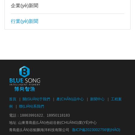
企業(yè)新聞
行業(yè)新聞
首頁
｜
關(GUĀN)于我們
｜
產(CHǍN)品中心
｜
新聞中心
｜
工程案
例
｜
聯(LIÁN)系我們
電話：18863991622、18950118183
地址: 山東青島藍(LÁN)色硅谷創(CHUÀNG)業(YÈ)中心
青島藍(LÁN)谷鯤鵬海洋科技有限公司
魯ICP備2023002756號(HÀO)