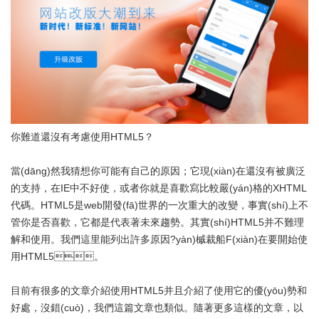
你難道還沒有考慮使用HTML5？
當(dāng)然我猜想你可能有自己的原因；它現(xiàn)在還沒有被廣泛
的支持，在IE中不好使，或者你就是喜歡寫比較嚴(yán)格的XHTML
代碼。HTML5是web開發(fā)世界的一次重大的改變，事實(shí)上不
管你是否喜歡，它都是代表著未來趨勢。其實(shí)HTML5并不難理
解和使用。我們這里能列出許多原因?yàn)槭裁船F(xiàn)在要開始使
用HTML5。
目前有很多的文章介紹使用HTML5并且介紹了使用它的優(yōu)勢和
好處，沒錯(cuò)，我們這篇文章也類似。隨著更多這樣的文章，以