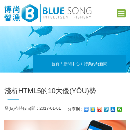
首頁
新聞中心
行業(yè)新聞
淺析HTML5的10大優(YŌU)勢
發(fā)布時(shí)間：2017-01-01
分享到：