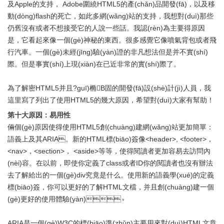
及Apple的支持， Adobe圍繞HTML5的產(chǎn)品開發(fā)，以及移
動(dòng)flash的死亡，如此多網(wǎng)站的支持，我想對(duì)那些
仍舊沒有或者不想接受它的人說一些話。我認(rèn)為主要得原因
是，它看起來像一個(gè)神秘的東西。很多感覺它像噴氣背包或者飛
行汽車。一個(gè)未經(jīng)驗(yàn)證的非凡想法但是并不實(shí)
際。但是事實(shí)上現(xiàn)在已近非常的實(shí)際了。
為了解密HTML5并且?guī)椭B固的開發(fā)設(shè)計(jì)人員，我
這里寫了列出了使用HTML5的幾大原因，希望對(duì)大家有幫助！
第十大原因：易用性
倆個(gè)原因使得使用HTML5創(chuàng)建網(wǎng)站更加簡單：
語義上及其ARIA。新的HTML標(biāo)簽像<header>, <footer>，
<nav>，<section>， <aside>等等，使得閱讀者更加容易去訪問內
(nèi)容。在以前，即使你定義了class或者ID你的閱讀者也沒有辦法
去了解給出的一個(gè)div究竟是什么。使用新的語義學(xué)的定義
標(biāo)簽，你可以更好的了解HTML文檔，并且創(chuàng)建一個
(gè)更好的使用體驗(yàn)。
ARIA是一個(gè)W3C的標(biāo)準(zhǔn)主要用來對(duì)HTML文章