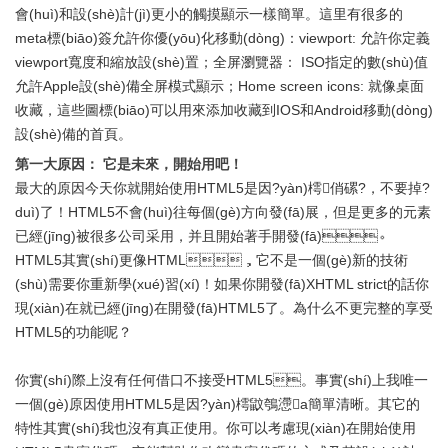
會(huì)和設(shè)計(jì)更小的觸摸顯示一樣簡單。這里有很多的
meta標(biāo)簽允許你優(yōu)化移動(dòng)：viewport: 允許你定義
viewport寬度和縮放設(shè)置；全屏瀏覽器： ISO指定的數(shù)值
允許Apple設(shè)備全屏模式顯示；Home screen icons: 就像桌面
收藏，這些圖標(biāo)可以用來添加收藏到IOS和Android移動(dòng)
設(shè)備的首頁。
第一大原因： 它是未來，開始用吧！
最大的原因今天你就開始使用HTML5是因?yàn)樗俏磥?，不要掉?
duì)了！HTML5不會(huì)往每個(gè)方向發(fā)展，但是更多的元素
已經(jīng)被很多公司采用，并且開始著手開發(fā)。
HTML5其實(shí)更像HTML，它不是一個(gè)新的技術
(shù)需要你重新學(xué)習(xí)！如果你開發(fā)XHTML strict的話你
現(xiàn)在就已經(jīng)在開發(fā)HTML5了。為什么不更完整的享受
HTML5的功能呢？
你實(shí)際上沒有任何借口不接受HTML5。事實(shí)上我唯一
一個(gè)原因使用HTML5是因?yàn)樗鼤鴮懘a簡單清晰。其它的
特性其實(shí)我也沒有真正使用。你可以考慮現(xiàn)在開始使用