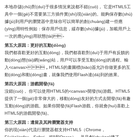
本地存儲(chǔ)對(duì)于很多情況來說都不錯(cuò)， 它是HTML5工
具中一個(gè)不需要第三方插件實(shí)現(xiàn)的。能夠保存數(shù)
據(jù)到用戶的瀏覽器中意味你可以簡單的創(chuàng)建一些應
(yīng)用特性例如：保存用戶信息，緩存數(shù)據(jù)，加載用戶上
一次的應(yīng)用狀態(tài)。
第五大原因：更好的互動(dòng)
我們都喜歡更好的互動(dòng)，我們都喜歡對(duì)于用戶有反饋的
動(dòng)態(tài)網(wǎng)站，用戶可以享受互動(dòng)的過程。輸
入<canvas>，HTML5的畫圖標(biāo)簽允許你做更多的互
動(dòng)和動(dòng)畫，就像我們使用Flash達(dá)到的效果。
第四大原因：游戲開發(fā)
沒錯(cuò)， 你可以使用HTML5的<canvas>開發(fā)游戲。HTML5
提供了一個(gè)非常偉大的，移動(dòng)友好的方式去開發(fā)有趣
互動(dòng)的游戲。如果你開發(fā)Flash游戲，你就會(huì)喜歡上
HTML5的游戲開發(fā)。
第三大原因：遺留及其跨瀏覽器支持
你的現(xiàn)代流行瀏覽器都支持HTML5（Chrome，