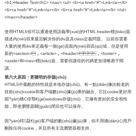
<h1>Header Text</h1> <nav> <ul> <li><a href="#">Link</a></li>
<li><a href="#">Link</a></li> <li><a href="#">Link</a></li> </ul>
</nav></header>
使用HTML5你可以通過使用語義學(xué)的HTML header標(biāo)簽
描述內(nèi)容來最后解決你的div及其class定義問題。 以前你需要
大量的使用div來定義每一個(gè)頁面內(nèi)容區(qū)域，但是使用
新的<section>，<article>，<header>，<footer>，
<aside>和<nav>標(biāo)簽，需要你讓你的代碼更加清晰易于閱
讀。
第六大原因：更聰明的存儲(chǔ)
HTML5中最酷的特性就是本地存儲(chǔ)。有一點(diǎn)像比較老的
技術(shù)cookie和客戶端數(shù)據(jù)庫的融合。它比cooke更好用
因?yàn)橹С侄鄠€(gè)windows存儲(chǔ)，它擁有更好的安全和性
能，即使瀏覽器關(guān)閉后也可以保存。
因?yàn)樗莻€(gè)客戶端的數(shù)據(jù)庫，你不用擔(dān)心用戶
刪除任何cookie，并且所有主流瀏覽器都支持。