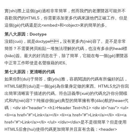
實(shí)際上這個(gè)過程非常簡單，然而我們的老瀏覽器可能并不
喜歡我們的HTML5，你需要添加更多代碼來讓他們正確工作。但是
這個(gè)代碼還是比<embed>和<object>來的簡單的多。
第八大原因：Doctype
沒錯(cuò)，就是doctype，沒有更多內(nèi)容了。是不是非常
簡答？不需要拷貝粘貼一堆無法理解的代碼，也沒有多余的head標
(biāo)簽。最大的好消息在于，除了簡單，它能在每一個(gè)瀏覽器
中正常工作即使是名聲狼藉的IE6。
第七大原因：更清晰的代碼
如果你對(duì)于簡答，優(yōu)雅，容易閱讀的代碼有所偏好的話，
HTML5絕對(duì)是一個(gè)為你量身定做的東西。HTML5允許你寫
出簡單清晰富于描述的代碼。符合語義學(xué)的代碼允許你分開樣
式和內(nèi)容?？纯催@個(gè)典型的簡單擁有導(dǎo)航的heaer代
碼：<div id="header"> <h1>Header Text</h1> <div id="nav"> <ul>
<li><a href="#">Link</a></li> <li><a href="#">Link</a></li> <li><a
href="#">Link</a></li> </ul> </div></div>是不是很簡單？但是使用
HTML5后會(huì)使得代碼更加簡單并且富有含義：<header>