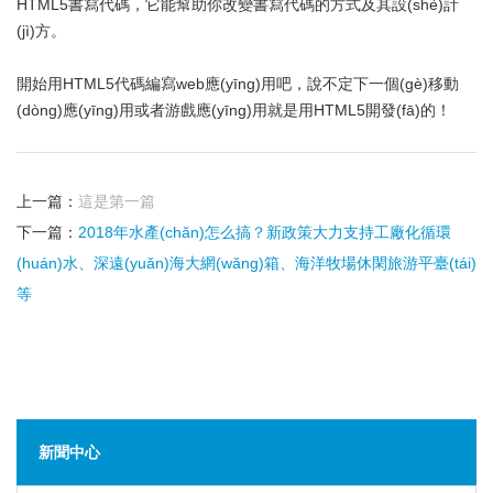
HTML5書寫代碼，它能幫助你改變書寫代碼的方式及其設(shè)計
(jì)方。
開始用HTML5代碼編寫web應(yīng)用吧，說不定下一個(gè)移動
(dòng)應(yīng)用或者游戲應(yīng)用就是用HTML5開發(fā)的！
上一篇：
這是第一篇
下一篇：
2018年水產(chǎn)怎么搞？新政策大力支持工廠化循環
(huán)水、深遠(yuǎn)海大網(wǎng)箱、海洋牧場休閑旅游平臺(tái)
等
新聞中心